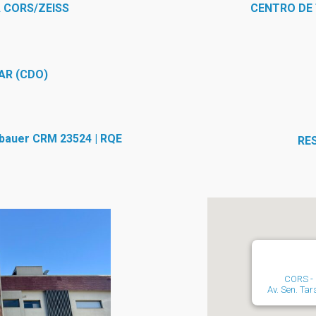
 CORS/ZEISS
CENTRO DE
AR (CDO)
nbauer CRM 23524 | RQE
RE
CORS - 
Av. Sen. Tars