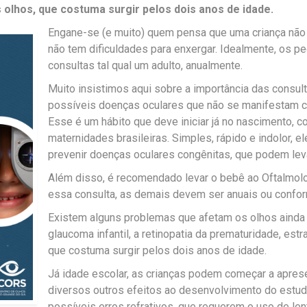
olhos, que costuma surgir pelos dois anos de idade.
Engane-se (e muito) quem pensa que uma criança não 
não tem dificuldades para enxergar. Idealmente, os 
consultas tal qual um adulto, anualmente.
Muito insistimos aqui sobre a importância das consul
possíveis doenças oculares que não se manifestam co
Esse é um hábito que deve iniciar já no nascimento, c
maternidades brasileiras. Simples, rápido e indolor, 
prevenir doenças oculares congênitas, que podem leva
Além disso, é recomendado levar o bebê ao Oftalmolo
essa consulta, as demais devem ser anuais ou confor
Existem alguns problemas que afetam os olhos ainda n
glaucoma infantil, a retinopatia da prematuridade, est
que costuma surgir pelos dois anos de idade.
Já idade escolar, as crianças podem começar a apresen
diversos outros efeitos ao desenvolvimento do estuda
possíveis erros refrativos, que requerem o uso de le