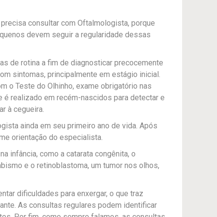
precisa consultar com Oftalmologista, porque
pequenos devem seguir a regularidade dessas
tas de rotina a fim de diagnosticar precocemente
m sintomas, principalmente em estágio inicial.
om o Teste do Olhinho, exame obrigatório nas
ele é realizado em recém-nascidos para detectar e
r à cegueira.
gista ainda em seu primeiro ano de vida. Após
me orientação do especialista.
a infância, como a catarata congênita, o
rabismo e o retinoblastoma, um tumor nos olhos,
tar dificuldades para enxergar, o que traz
nte. As consultas regulares podem identificar
ntes. Por fim, como sempre falamos, as consultas